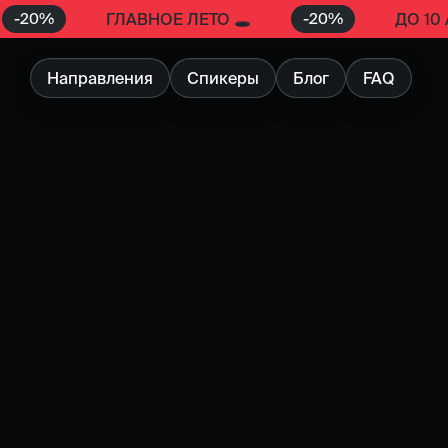
-
20
%
-
20
%
ГЛАВНОЕ ЛЕТО 🕳️
ДО 10
Направления
Спикеры
Блог
FAQ
AO