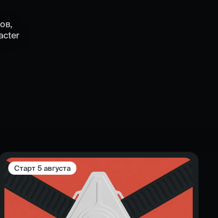
ов,
acter
Старт
5 августа