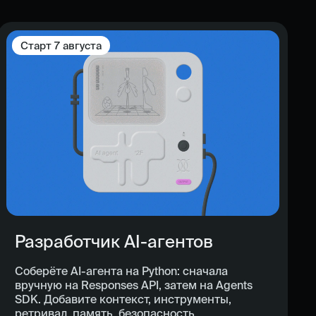
Старт
7 августа
Разработчик AI-агентов
Соберёте AI-агента на Python: сначала
вручную на Responses API, затем на Agents
SDK. Добавите контекст, инструменты,
ретривал, память, безопасность,