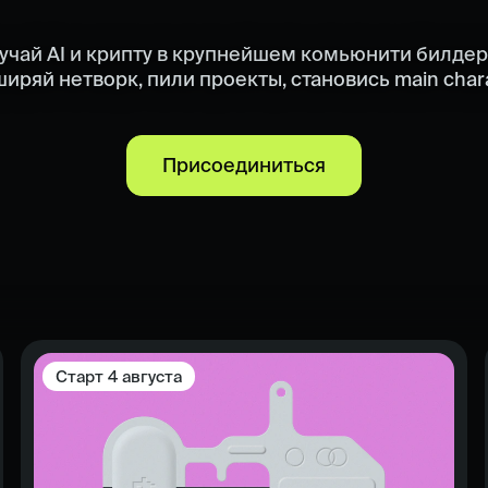
учай AI и крипту в крупнейшем комьюнити билдер
иряй нетворк, пили проекты, становись main char
Присоединиться
Старт
4 августа