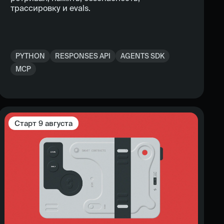
трассировку и evals.
PYTHON
RESPONSES API
AGENTS SDK
MCP
Старт
9 августа