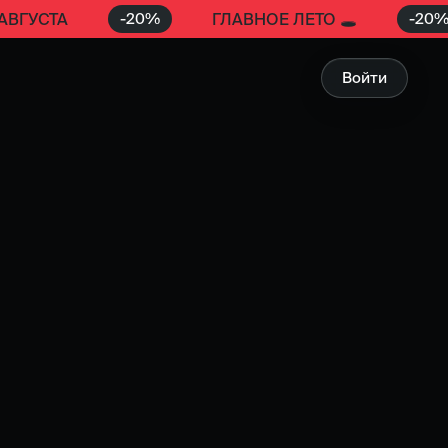
-
20
%
-
20
 АВГУСТА
ГЛАВНОЕ ЛЕТО 🕳️
Войти