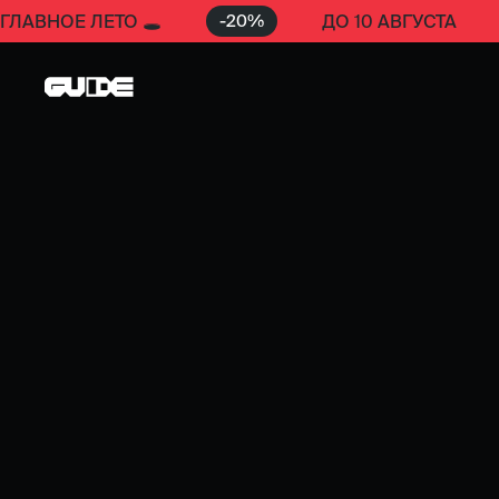
-
20
%
ГЛАВНОЕ ЛЕТО 🕳️
ДО 10 АВГУСТА
Guide D