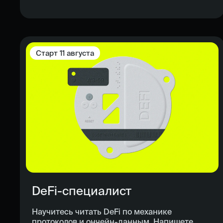
Старт
11 августа
DeFi-специалист
Научитесь читать DeFi по механике
протоколов и ончейн-данным. Напишете