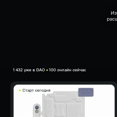
Из
расш
1 432
уже в DAO
•
100
онлайн сейчас
Старт
сегодня